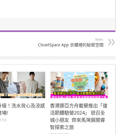
Next:
ClosetSpace App 衣櫃裡的秘密空間
升級！洗水背心及涼感
香港挪亞方舟載譽推出「復
場!
活節體驗營2024」 號召全
城小朋友 齊來馬灣展開睿
7/10
智探索之旅