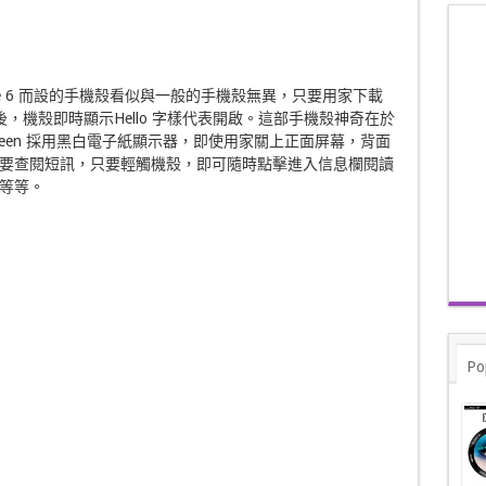
 iPhone 6 而設的手機殼看似與一般的手機殼無異，只要用家下載
手機殼後，機殼即時顯示Hello 字樣代表開啟。這部手機殼神奇在於
-Screen 採用黑白電子紙顯示器，即使用家關上正面屏幕，背面
要查閱短訊，只要輕觸機殼，即可隨時點擊進入信息欄閱讀
等等。
Po