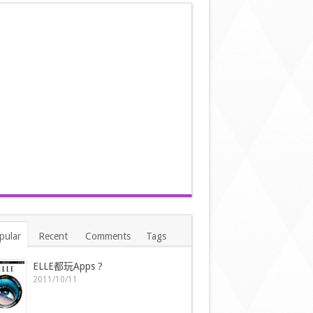
pular
Recent
Comments
Tags
ELLE都玩Apps ?
2011/10/11