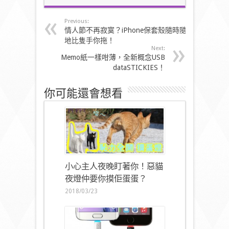
Previous:
情人節不再寂寞？iPhone保套殼隨時隨
地比隻手你拖！
Next:
Memo紙一樣咁薄，全新概念USB
dataSTICKIES！
你可能還會想看
小心主人夜晚盯著你！惡貓
夜燈仲要你摸佢蛋蛋？
2018/03/23