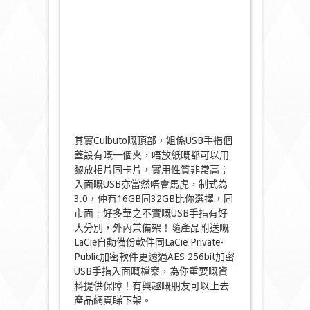
其實Culbuto嘅頂部，姐係USB手指個
蓋設有嘅一個夾，唔放紙嘅都可以用
黎放相片同卡片，實用性質非常高；
入面嘅USB亦當然唔會馬虎，制式為
3.0，仲有16GB同32GB比你選擇，同
市面上好多華之不實嘅USB手指有好
大分別，外內兼備架！隨產品附送嘅
LaCie自動備份軟件同LaCie Private-
Public加密軟件更透過AES 256bit加密
USB手指入面嘅檔案，為你重要嘅資
料提供保障！有興趣嘅朋友可以上去
產品網頁睇下架。