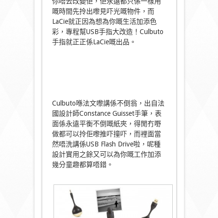
你唔去改變佢，佢永遠都只係一樣用
嘅時間先拎出嚟見吓光嘅物件，而
LaCie就正因為想為你嘅生活加添色
彩，專程幫USB手指大改造！Culbuto
手指就正正係LaCie嘅出品。
Culbuto喺法文嚟講係不倒翁，出自法
國設計師Constance Guisset手筆，表
面係永遠平衡不倒嘅紙夾，得閒冇嘢
做都可以拎佢嚟推吓撞吓，而裡面當
然唔洗講係USB Flash Drive啦，呢種
設計實用之餘又可以為你嘅工作加添
幾分童趣都算唔錯。