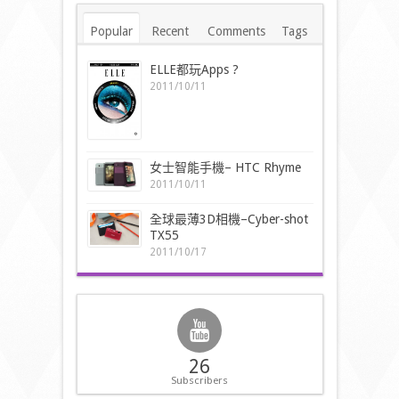
Popular
Recent
Comments
Tags
ELLE都玩Apps ?
2011/10/11
女士智能手機– HTC Rhyme
2011/10/11
全球最薄3D相機–Cyber-shot
TX55
2011/10/17
26
Subscribers