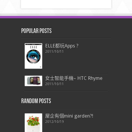
Popular Posts
ELLE都玩Apps ?
2011/10/11
女士智能手機– HTC Rhyme
2011/10/11
Random Posts
屋企有個mini garden?!
2012/10/19