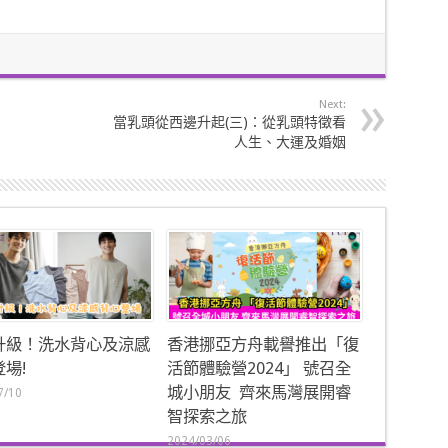
Next:
當乳頭從西邊升起(三)：從乳頭特徵看
人生、大運及婚姻
升級！洗水背心及涼感
香港挪亞方舟載譽推出「復
場!
活節體驗營2024」 號召全
城小朋友 齊來馬灣展開睿
7/10
智探索之旅
2024/03/06