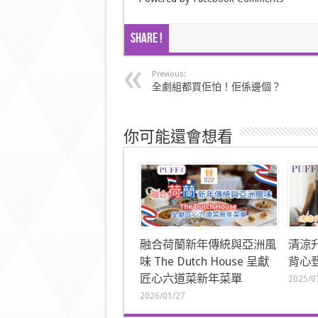
Share !
Previous:
全劇組都買佢怕！佢係邊個？
你可能還會想看
融合荷蘭新年傳統與亞洲風
清涼
味 The Dutch House 呈獻
背心登
匠心六道菜新年菜單
2025/0
2026/01/27