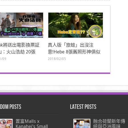
f.hk將送出電影換票証
真人版「旅蛙」出沒注
：火山浩劫 20張
意!Hebe 8張舊照形神俱似
1/09
2018/02/05
dom Posts
Latest Posts
置富Malls x
融合荷蘭新年傳
Kanahei’s Small
統與亞洲風味