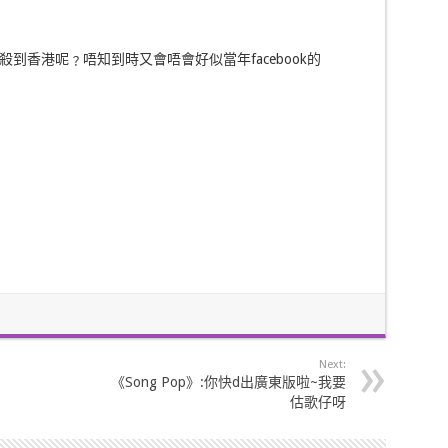
到香港呢﹖唔知到時又會唔會好似當年facebook的
Next:
《Song Pop》:你快d出廣東版啦~我要
估歌仔呀