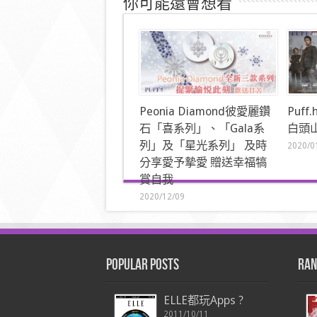
你可能還會想看
Peonia Diamond彼愛麗鑽
Puf
石「喜系列」、「Gala系
白頭山
列」及「星光系列」 及時
2020/0
分享愛予摯愛 贈送幸福犒
賞自我
2020/12/09
Popular Posts
Ran
ELLE都玩Apps ?
2011/10/11