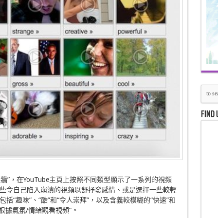
Find 
牆”，在YouTube主頁上按照不同類型顯示了一系列的視頻
些令自己陷入崩潰的視頻以舒抒發感情、或是選擇一些較輕
“趣味”、“酷”和“令人崇拜”，以及含義較模糊的“快速”和
“根據氣氛/情緒觀看視頻”。