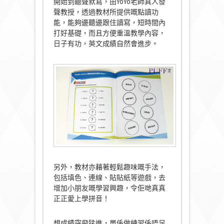
開始到聽聲默寫，由YoYo老師真人發
聲教授，透過教材所提供嘅點讀功
能，能夠邊聽邊跟住讀寫，短時間內
打好基礎，而且方便重溫教學內容，
日子有功，英文成績自然會進步。
另外，教材亦藉著輕鬆趣味嘅手法，
包括填色、連線、貼貼紙等遊戲，去
增加小朋友嘅學習興趣，令佢哋真真
正正愛上學拼音！
想成績突飛猛進，單係做練習係唔足