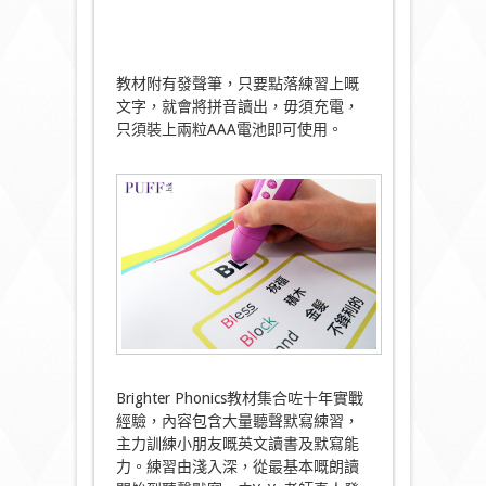
教材附有發聲筆，只要點落練習上嘅
文字，就會將拼音讀出，毋須充電，
只須裝上兩粒AAA電池即可使用。
Brighter Phonics教材集合咗十年實戰
經驗，內容包含大量聽聲默寫練習，
主力訓練小朋友嘅英文讀書及默寫能
力。練習由淺入深，從最基本嘅朗讀