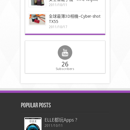
2011/10/11
全球最薄3D相機–Cyber-shot
TX55
2011/10/17
26
Subscribers
Popular Posts
ELLE都玩Apps ?
2011/10/11