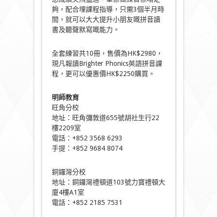
夠，配合埋課程指導，只需3個半月時
間，就可以大大提升小朋友嘅拼音讀
書及聽聲默寫嘅能力。
全套練習共10冊，售價為HK$2980，
現凡報讀Brighter Phonics英語拼音課
程，更可以優惠價HK$2250購買。
明師教育
旺角分校
地址：旺角彌敦道655號胡社生行22
樓2209室
電話：+852 3568 6293
手提：+852 9684 8074
銅鑼灣分校
地址：銅鑼灣禮頓道103號力寶禮頓大
廈4樓A1室
電話：+852 2185 7531