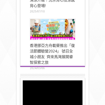
清涼升級！洗水背心及涼感
背心登場!
2025/07/10
香港挪亞方舟載譽推出「復
活節體驗營2024」 號召全
城小朋友 齊來馬灣展開睿
智探索之旅
2024/03/06