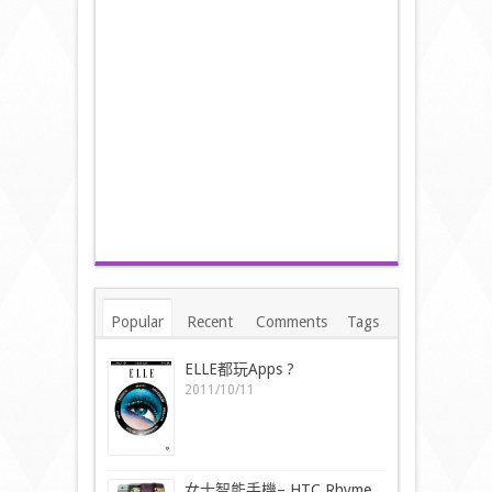
Popular
Recent
Comments
Tags
ELLE都玩Apps ?
2011/10/11
女士智能手機– HTC Rhyme