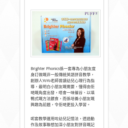
Brighter Phonics係一套專為小朋友度
身訂做嘅非一般傳統英語拼音教學，
創辦人YoYo老師曾讀幼兒心理行為指
導，最明白小朋友嘅需要，懂得由佢
哋嘅角度出發，唔會一味催谷、以填
鴨式嘅方法餵食，而係培養小朋友嘅
興趣為前題，令佢哋更投入學習。
呢套教學運用咗幼兒記憶法，透過動
作及故事聯想加深小朋友對拼音嘅記