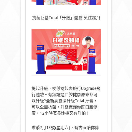
抗菌巨基Total「升級」體驗 笑住起飛
提起升級，梗係諗起去旅行Upgrade飛
行體驗。有無諗過口腔健康原來都可
以升級?全新高露潔升級Total 牙膏，
可以全面抗菌，升級保護你既口腔健
康，12小時嘅長途機又有咩怕！
嚟緊7月13號(星期六)，有古sir陪你係