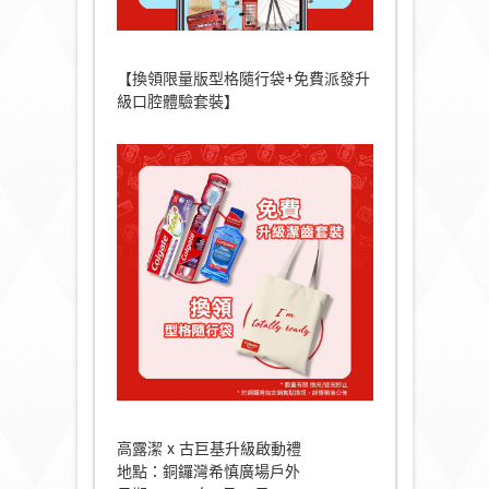
【換領限量版型格隨行袋+免費派發升
級口腔體驗套裝】
高露潔 x 古巨基升級啟動禮
地點：銅鑼灣希慎廣場戶外