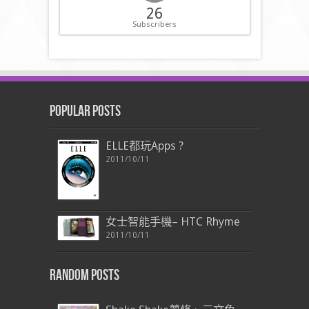
26
Subscribers
Popular Posts
ELLE都玩Apps ?
2011/10/11
女士智能手機– HTC Rhyme
2011/10/11
Random Posts