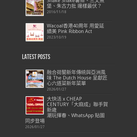
Shake Shake薯條、三文魚
堡、朱古力批 邊樣最伏？
2016/11/18
Wacoal香港40周年 用愛延
續美 Pink Ribbon Act
2023/10/19
Latest Posts
融合荷蘭新年傳統與亞洲風
味 The Dutch House 呈獻匠
心六道菜新年菜單
2026/01/27
大快活 x CHEAP
CENTURY「大麻成」聯手賀
新歲
潮玩揮春、WhatsApp 貼圖
同步登場
2026/01/27