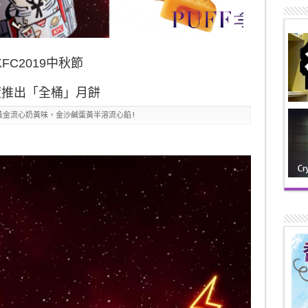
KFC2019中秋節
度推出「全桶」月餅
黃金流心奶黃味，金沙鹹蛋黃半溶流心餡!