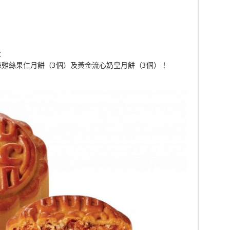
：
香辣雞絲果仁月餅（3個）及黃金流心奶皇月餅（3個）！