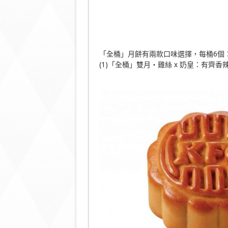
「全桶」月餅有兩款口味選擇，每桶6個
(1)「全桶」雙月・雞絲 x 奶皇：有齊