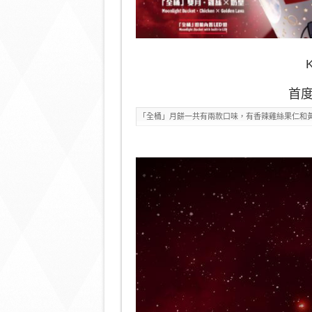
首
「全桶」月餅一共有兩款口味，有香辣雞絲果仁和