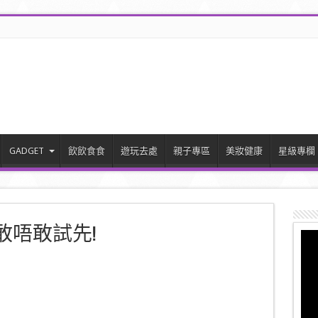
GADGET
飲飲食食
遊玩去處
親子專區
美妝健康
星級專欄
你敢唔敢試先!