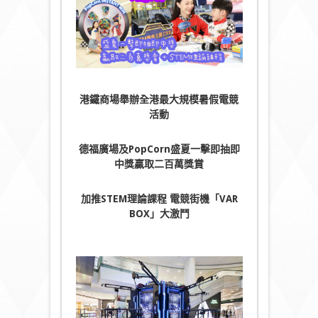
港鐵商場舉辦全港最大規模暑假電競
活動
德福廣場及
PopCorn
盛夏一擊即抽即
中獎贏取二百萬獎賞
加推
STEM
理論課程
電競街機「
VAR
BOX
」大激鬥