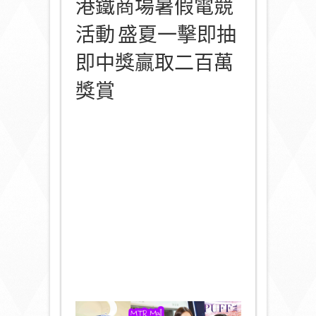
港鐵商場暑假電競
活動 盛夏一擊即抽
即中獎贏取二百萬
獎賞