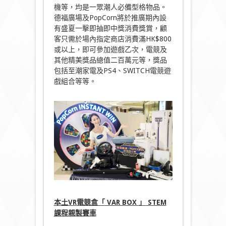
機等，均是一眾潮人必備型格物品。
德福廣場及PopCorn將於推廣期內設
有盛夏一擊即抽即中獎消費獎賞，顧
客只需於場內指定商店消費滿HK$800
或以上，即可參加遊戲乙次，電競及
其他精美獎品總值二百萬元等，獎品
包括至潮家電及PS4、SWITCH電競遊
戲組合等等。
本土
VR
電競盒「
VAR BOX
」
STEM
課程親製賽車