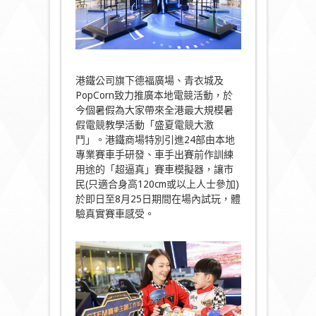
港鐵公司旗下德福廣場、青衣城及
PopCorn致力推廣本地電競活動，於
今個暑假為大家帶來全港最大規模暑
假電競教學活動「盛夏電競大激
鬥」。港鐵商場特別引進24部由本地
專業賽車手研發、車手出賽前作訓練
用途的「超逼真」賽車模擬器，讓市
民(只適合身高120cm或以上人士參加)
於即日至8月25日期間在場內試玩，體
驗真實賽車感受。