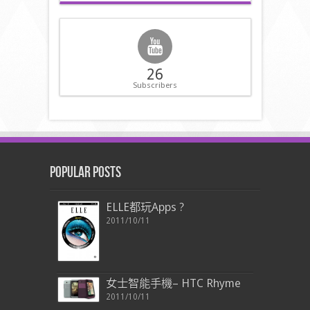
26
Subscribers
Popular Posts
ELLE都玩Apps ?
2011/10/11
女士智能手機– HTC Rhyme
2011/10/11