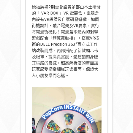
德福廣場2期更會設置多部由本土研發
的「 VAR BOX 」VR 電競盒，電競盒
內設有VR設備及自家研發遊戲，如同
街機設計，融合電競及VR要素，實行
將電競街機化！電競盒本體內的射擊
遊戲配合「體感震動槍」，搭載VR技
術的DELL Precision 363°直立式工作
站改裝而成，內部搭配了新款顯示卡
及眼罩，提高真實感，體驗猶如身臨
其境般的震撼，超高解析度的畫面讓
玩家感受極緻細膩玩樂畫面，保證大
人小朋友樂而忘返。