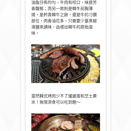
油脂分佈均勻，牛肉有咬口，味道芳
香馥郁；而另一款則是韓牛前胸薄
燒，是矜貴韓牛之餘，還是牛的刁鑽
部位，肉香油花多，只需要少量黑椒
海鹽來調味，品嚐出韓牛的原始滋
味。
當然韓式烤肉少不了爐邊蛋和芝士粟
米！無限添食可以吃到飽～