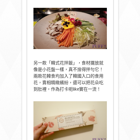
另一款「韓式花拌飯」，食材擺放就
像是小花盤一樣，真不捨得拌勻它！
兩款花韓食均加入了韓國入口的食用
花，賣相精緻繽紛，還可以把花朵吃
到肚裡，作為打卡呃like實在一流！