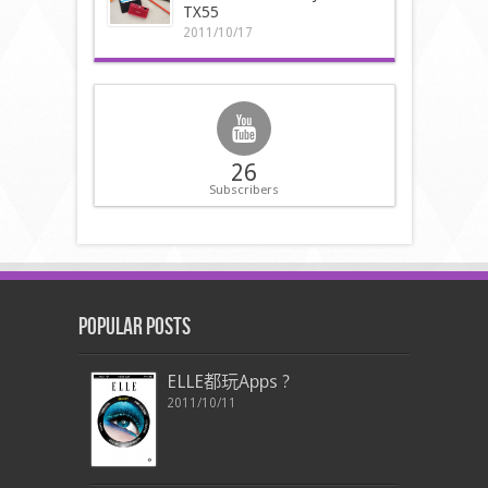
TX55
2011/10/17
26
Subscribers
Popular Posts
ELLE都玩Apps ?
2011/10/11