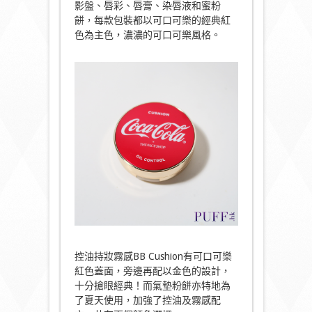
影盤、唇彩、
唇膏、染唇液和蜜粉
餅，每款包裝都以可口可樂的經典紅
色為主色，濃濃的可口可樂風格。
控油持妝霧感BB Cushion有可口可樂
紅色蓋面，旁邊再配以金色的設計，
十分搶眼經典！而氣墊粉餅亦特地為
了夏天使用，加強了控油及霧感配