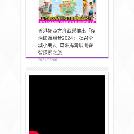
香港挪亞方舟載譽推出「復
活節體驗營2024」 號召全
城小朋友 齊來馬灣展開睿
智探索之旅
2024/03/06