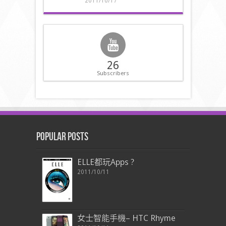
2011/10/17
26
Subscribers
Popular Posts
ELLE都玩Apps ?
2011/10/11
女士智能手機– HTC Rhyme