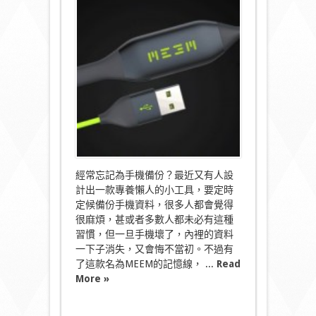
記
憶
線
充
電
時
順
手
幫
手
機
備
埋
份〉
中
經常忘記為手機備份？最近又有人設
計出一款專養懶人的小工具，要定時
定候備份手機資料，很多人都會覺得
很麻煩，甚或者多數人都未必有這種
習慣，但一旦手機壞了，內裡的資料
一下子消失，又會悔不當初。不過有
了這款名為MEEM的記憶線， ...
Read
More »