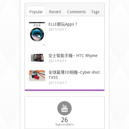
Popular
Recent
Comments
Tags
ELLE都玩Apps ?
2011/10/11
女士智能手機– HTC Rhyme
2011/10/11
全球最薄3D相機–Cyber-shot
TX55
2011/10/17
26
Subscribers