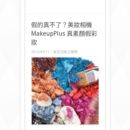
假的真不了？美妝相機
MakeupPlus 真素顏假彩
妝
在
2015/09/11
留言功能已關閉
〈假
的
真
不
了？
美
妝
相
機
MakeupPlus
真
素
顏
假
彩
妝〉