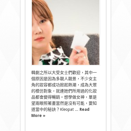
美
妝
App
教
你
熱
門
韓
星
妝
容
小
秘
訣〉
中
韓劇之所以大受女士們歡迎，其中一
個原因是因為多靚人靚景，不少女主
角的妝容都成功掀起熱潮，成為大眾
的模仿對象，就連她們所用過的化妝
品都會變得暢銷。想學做女神，單是
望兩眼照著畫當然是沒有可能，要知
道當中的秘訣？Kleopat ...
Read
More »