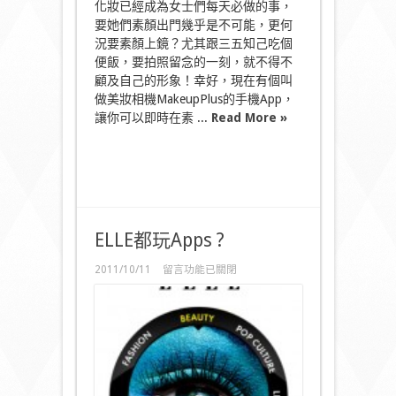
化妝已經成為女士們每天必做的事，
中
要她們素顏出門幾乎是不可能，更何
況要素顏上鏡？尤其跟三五知己吃個
便飯，要拍照留念的一刻，就不得不
顧及自己的形象！幸好，現在有個叫
做美妝相機MakeupPlus的手機App，
讓你可以即時在素 ...
Read More »
ELLE都玩Apps ?
在
2011/10/11
留言功能已關閉
〈ELLE
都
玩
Apps
?〉
中