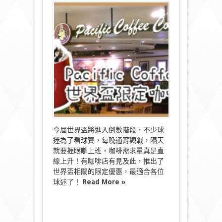
〈世
界
盃
期
間
限
定
咖
啡
及
飲
品
優
惠〉
中
今屆世界盃將進入倒數階段，不少球
迷為了看球賽，每晚通宵觀戰，隔天
就要捱眼瞓上班，咖啡需求量真是直
線上升！有咖啡店有見及此，推出了
世界盃相關的限定優惠，最適合各位
球迷了！
Read More »