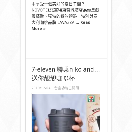
美
中享受一個美好的夏日午間？
點
NOVOTEL諾富特東薈城酒店為你呈獻
套
餐
最精緻、獨特的餐飲體驗，特別與意
率
大利咖啡品牌 LAVAZZA ...
Read
先
More »
試
食
於
盛
夏
時
光
享
7-eleven 聯乘niko and…
受
涼
送你靚靚咖啡杯
爽
讓
在
2019/12/04
留言功能已關閉
味
〈7-
蕾
eleven
帶
聯
來
乘
愉
niko
and…
悅〉
送
中
你
靚