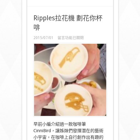
Ripples拉花機 劃花你杯
啡
在
2015/07/01
留言功能已關閉
〈Ripples
拉
花
機
劃
花
你
杯
啡〉
中
早前小編介紹過一款咖啡筆
CinniBird，讓姊妹們發揮潛在的藝術
小宇宙，在咖啡上自行創作出有趣的