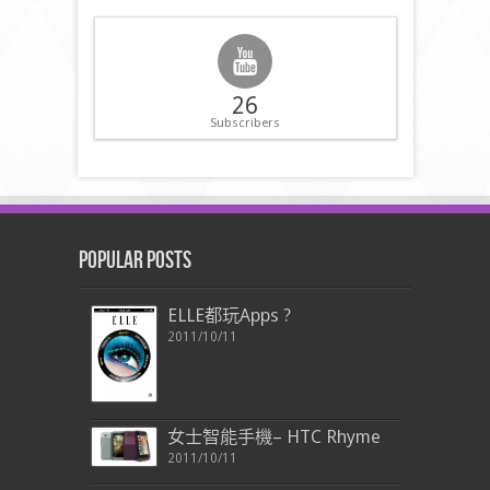
26
Subscribers
Popular Posts
ELLE都玩Apps ?
2011/10/11
女士智能手機– HTC Rhyme
2011/10/11