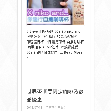
靚
咖
啡
杯〉
中
7-Eleven自家品牌 7Café x niko and …
限量版隨行杯 購買「7Café咖啡券」
即送隨行杯一個 響應環保 自攜咖啡杯
同場加映 ASMR短片: 以聽覺感受
7Café 即磨咖啡製作 ...
Read More
»
世界盃期間限定咖啡及飲
品優惠
在
2018/07/13
留言功能已關閉