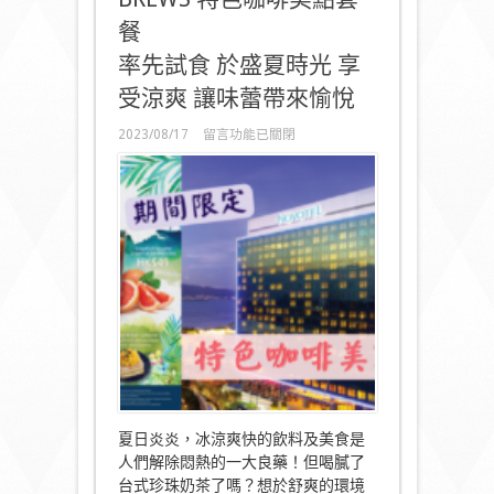
餐
率先試食 於盛夏時光 享
受涼爽 讓味蕾帶來愉悅
在
2023/08/17
留言功能已關閉
〈NOVOTEL
MOCCATO
聯
乘
意
式
咖
啡
LAVAZZA
【期
間
限
定】
SUMMER
BREWS
特
夏日炎炎，冰涼爽快的飲料及美食是
色
咖
人們解除悶熱的一大良藥！但喝膩了
啡
台式珍珠奶茶了嗎？想於舒爽的環境