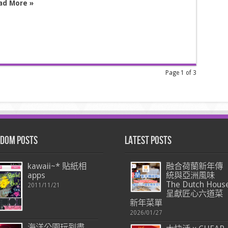
ad More »
Page 1 of 3
dom Posts
Latest Posts
kawaii~* 貼紙相
融合荷蘭新年傳
apps
統與亞洲風味
The Dutch Hous
2011/11/21
呈獻匠心六道菜
新年菜單
2026/01/27
海洋公園玩到盡