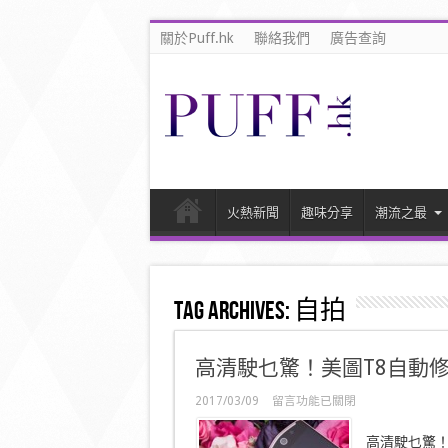
關於Puff.hk
聯絡我們
廣告查詢
火熱新聞
趣味分享
潮流之最
Tag Archives:
自拍
高清駛乜驚！美圖T8自動
在
2017/03/09
留言功能已關閉
〈高
清
高清駛乜驚！