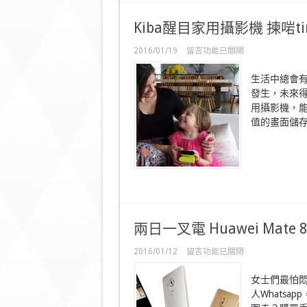
圾
相
Kiba醒目家用攝影機 揀啱t
自
動
在
2016/01/19
留言功能已關閉
out〉
〈Kiba
中
醒
生活中總會
目
發生，未來
家
用攝影機，
用
攝
值的畫面儲存
影
機
揀
啱
timming
自
動
拍
片〉
兩日一叉電 Huawei Mat
中
在
2016/01/12
留言功能已關閉
〈兩
日
女士們最怕
一
人Whats
叉