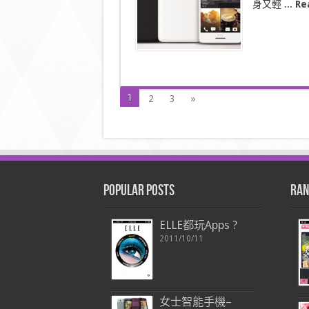
出！
身又輕 ...
Re
Desire
728
dual
sim
抵
食
夾
大
1
2
3
»
件〉
中
Popular Posts
Ran
ELLE都玩Apps ?
2011/10/11
女士智能手機–