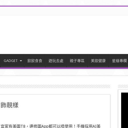
GADGET
飲飲食食
遊玩去處
親子專區
美妝健康
星級專欄
修飾靚樣
宜家有美圖T8，連修圖App都可以唔使用！手機採用AI美