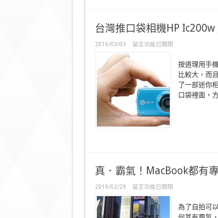
仲
識
得
台灣推口袋相機HP Ic20
自
動
在
2016/03/03
留言功能已關閉
伸
〈台
縮！〉
灣
按道理用手
中
推
比較大，而
口
了一部迷你相機
袋
相
口袋裡面，方便
機
HP
Ic200w
細
細
粒
好
易
拎
真．霸氣！MacBook都
上
手！〉
在
2016/02/29
留言功能已關閉
中
〈真．
霸
為了自拍可
氣！
何其有霸氣