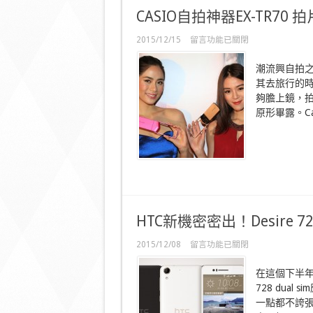
CASIO自拍神器EX-TR7
在
2015/12/15
留言功能已關閉
〈CASIO
自
潮流興自拍
拍
其去旅行的
神
夠膽上鏡，
器
EX-
原形畢露。Cas
TR70
拍
片
唔
怕
原
形
畢
露！〉
HTC新機密密出！Desire 72
中
在
2015/12/08
留言功能已關閉
〈HTC
新
在這個下半年，
機
728 dua
密
一點都不誇
密