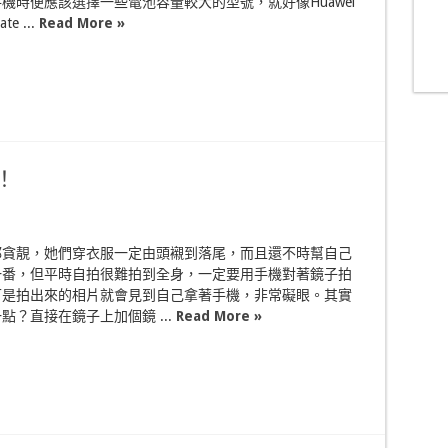
機時便應該選擇一些電池容量較大的型號，就好像Huawei
e ...
Read More »
！
都貪靚，她們穿衣服一定由頭襯到落尾，而且還不時幫自己
一番，但平時自拍很難拍到全身，一定要用手機對著鏡子拍
可是拍出來的相片就會見到自己拿著手機，非常礙眼。其實
點？直接在鏡子上加個鏡 ...
Read More »