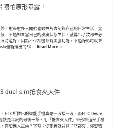
0 拍片唔怕原形畢露！
之外，愈來愈多人開始喜歡拍片去記錄自己的日常生活，尤
時候。不過如果當自己的皮膚狀態欠佳，就算化了妝都未必
拍照時還好，因為不少相機都有美肌功能，不過錄影時就會
io最新推出的EX ...
Read More »
8 dual sim抵食夾大件
HTC所推出的智能手機真是一浪接一浪，而HTC Desire
l sim應該是年底的最後一擊，用「抵食夾大件」來形容這部手機
張，你想要大畫面？它有；你想要靚音質？它都有；你想機