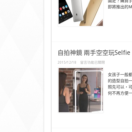
圍走？購買手
電
Huawei
即將推出的Mat
Mate
8
智
能
手
機
叉
少
少
自拍神鏡 兩手空空玩Selfie
用
成
在
2015/12/18
留言功能已關閉
日！〉
〈自
中
拍
女孩子一般
神
的造型自拍
鏡
照先可以，
兩
手
何不再方便一
空
空
玩
Selfie！〉
中