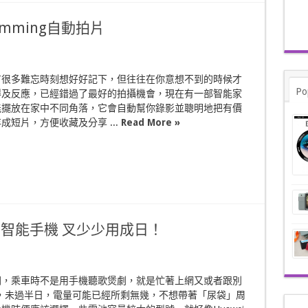
imming自動拍片
有很多難忘時刻想好好記下，但往往在你意想不到的時候才
Po
得及反應，已經錯過了最好的拍攝機會，現在有一部智能家
能擺放在家中不同角落，它會自動幫你錄影並聰明地把有價
成短片，方便收藏及分享 ...
Read More »
e 8智能手機 叉少少用成日！
悶，乘車時不是用手機聽歌煲劇，就是忙著上網又或者跟別
app，未過半日，電量可能已經所剩無幾，不想帶著「尿袋」周