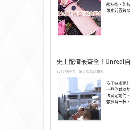
駛
顏技術，能按
乜
像素前置鏡
驚！
美
圖
T8
自
動
修
飾
靚
樣〉
中
史上配備最齊全！Unrea
在
2016/05/19
留言功能已關閉
〈史
上
為了追求絕
配
一些你難以
備
法滿足她們
最
齊
想擁有一枝，
全！
Unreal
自
拍
神
棍