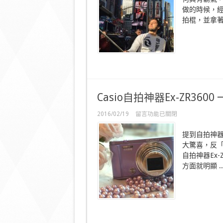
MacBook
都
做的時候，經
有
拍棍，並拿著Ma
專
用
嘅
自
神
拍
棍？〉
中
Casio自拍神器Ex-ZR360
在
2016/02/19
留言功能已關閉
〈Casio
自
提到自拍神器
拍
大驚喜，反「
神
自拍神器Ex
器
Ex-
方面就明顯 ..
ZR3600
一
拍
即
過
相
垃