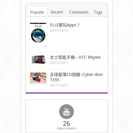
Popular
Recent
Comments
Tags
ELLE都玩Apps ?
2011/10/11
女士智能手機– HTC Rhyme
2011/10/11
全球最薄3D相機–Cyber-shot
TX55
2011/10/17
26
Subscribers