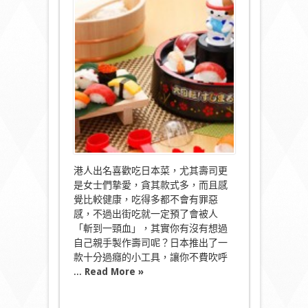
本
自
製
壽
司
機
讓
你
自
作
自
「壽
」！〉
中
港人出名喜歡吃日本菜，尤其壽司更
是女士們摯愛，貪其款式多，而且感
覺比較健康，吃得多都不會有罪惡
感，不過出街吃就一定預了會被人
「斬到一頸血」，其實你有沒有想過
自己親手製作壽司呢？日本推出了一
款十分過癮的小工具，讓你不費吹呼
...
Read More »