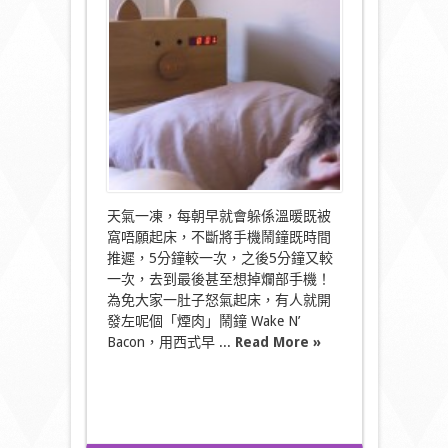
煙
肉
香
味
鬧
鐘
叫
醒
你〉
中
天氣一凍，每朝早就會躲係溫暖既被
窩唔願起床，不斷將手機鬧鐘既時間
推遲，5分鐘較一次，之後5分鐘又較
一次，去到最後甚至想掉爛部手機！
為免大家一肚子怒氣起床，有人就開
發左呢個「煙肉」鬧鐘 Wake N’
Bacon，用西式早 ...
Read More »