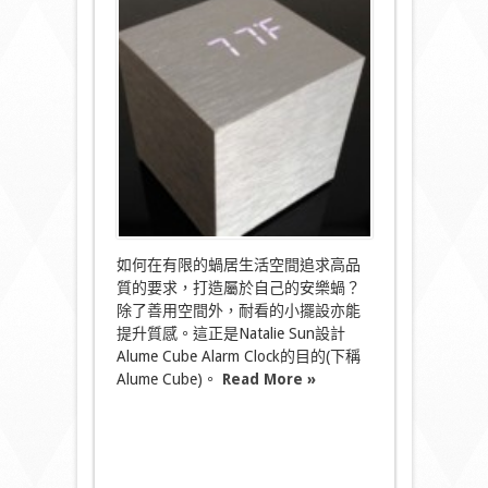
Alarm
Clock
AA
級
蝸
居
擺
設〉
中
如何在有限的蝸居生活空間追求高品
質的要求，打造屬於自己的安樂蝸？
除了善用空間外，耐看的小擺設亦能
提升質感。這正是Natalie Sun設計
Alume Cube Alarm Clock的目的(下稱
Alume Cube)。
Read More »