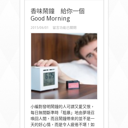
香味鬧鐘 給你一個
Good Morning
在
2015/06/01
留言功能已關閉
〈香
味
鬧
鐘
給
你
一
個
Good
Morning〉
中
小編對發明鬧鐘的人可謂又愛又恨，
每日無間斷準時「粗暴」地由夢境召
喚回人間，而且鬧鐘帶來的並不是一
天的好心情，而是令人疲倦不堪！如