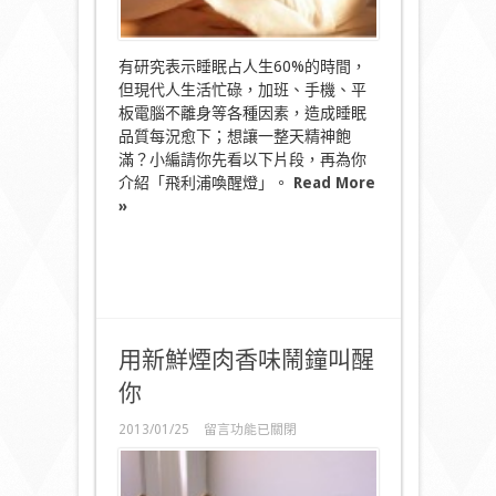
起〉
中
有研究表示睡眠占人生60%的時間，
但現代人生活忙碌，加班、手機、平
板電腦不離身等各種因素，造成睡眠
品質每況愈下；想讓一整天精神飽
滿？小編請你先看以下片段，再為你
介紹「飛利浦喚醒燈」。
Read More
»
用新鮮煙肉香味鬧鐘叫醒
你
在
2013/01/25
留言功能已關閉
〈用
新
鮮