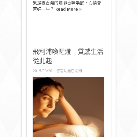
果是被香濃的咖啡香味喚醒，心情會
否好一些？
Read More »
飛利浦喚醒燈 質感生活
從此起
在
2015/03/20
留言功能已關閉
〈飛
利
浦
喚
醒
燈
質
感
生
活
從
此