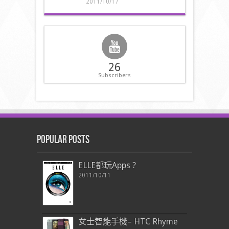
2011/10/17
26
Subscribers
Popular Posts
ELLE都玩Apps ?
2011/10/11
女士智能手機– HTC Rhyme