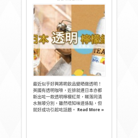
〈繼
透
明
咖
啡
之
後…
又
有
透
明
檸
檬
紅
茶！〉
中
最近似乎好興將啲飲品變晒做透明！
英國有透明咖啡，近排就連日本亦都
新出咗一款透明檸檬紅茶，睇落同清
水無嘜分別，雖然唔知味道係點，但
就好成功引起咗話題。
Read More »