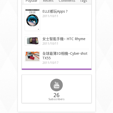
Popular
Recent
Comments
Tags
ELLE都玩Apps ?
2011/10/11
女士智能手機– HTC Rhyme
2011/10/11
全球最薄3D相機–Cyber-shot
TX55
2011/10/17
26
Subscribers