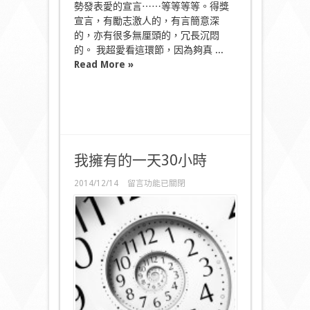
勢發表愛的宣言⋯⋯等等等等。得獎
宣言，有勵志激人的，有言簡意深
的，亦有很多無厘頭的，冗長沉悶
的。 我超愛看這環節，因為夠真 ...
Read More »
我擁有的一天30小時
在
2014/12/14
留言功能已關閉
〈我
擁
有
的
一
天
30
小
時〉
中