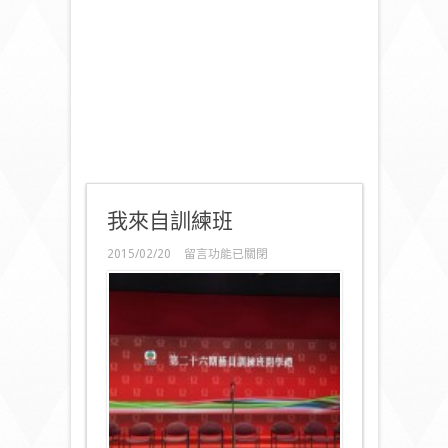
我來自訓練班
在
2015/02/20
留言功能已關閉
〈我
來
自
訓
練
班〉
中