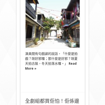
有
幾
邪？〉
中
演員間有句戲謔的說話，「什麼是拍
戲？咪好邪囉；那什麼是好邪？咪夏
天拍古裝，冬天拍落水囉。」
Read
More »
全劇組都買佢怕！佢係邊