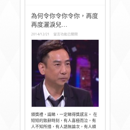
為何令你令你令你，再度
再度灑淚兒…
在
2014/12/21
留言功能已關閉
〈為
何
令
你
令
你
令
你，
再
度
再
度
灑
淚
兒…〉
中
頒獎禮，識睇，一定睇得獎感言。 在
短短的致辭時刻，有人喜極而泣，有
人不知所措，有人語無論次，有人順