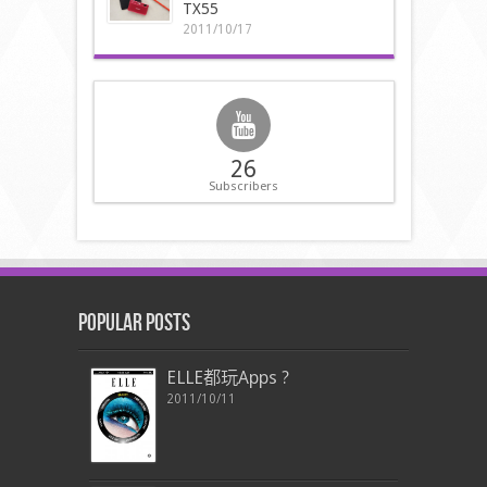
TX55
2011/10/17
26
Subscribers
Popular Posts
ELLE都玩Apps ?
2011/10/11