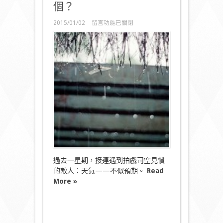
個？
在
2015/01/02
留言功能已關閉
〈全
劇
組
都
買
佢
怕！
佢
係
邊
個？〉
中
過去一星期，接連遇到拍戲司空見慣
的敵人：天氣——不似預期。
Read
More »