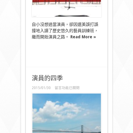
自小沒想過當演員，卻因選美誤打誤
撞地入讀了歷史悠久的藝員訓練班，
繼而開始演員之路。
Read More »
演員的四季
在
2015/01/30
留言功能已關閉
〈演
員
的
四
季〉
中