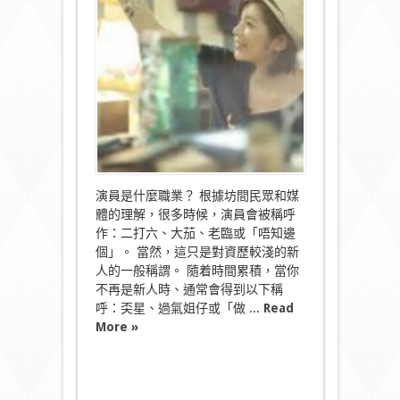
我
是
一
名
演
員〉
中
演員是什麼職業？ 根據坊間民眾和媒
體的理解，很多時候，演員會被稱呼
作：二打六、大茄、老臨或「唔知邊
個」。 當然，這只是對資歷較淺的新
人的一般稱謂。 隨着時間累積，當你
不再是新人時、通常會得到以下稱
呼：奀星、過氣姐仔或「做 ...
Read
More »