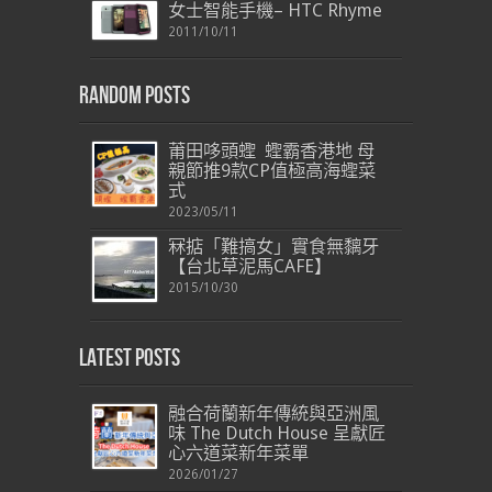
女士智能手機– HTC Rhyme
2011/10/11
Random Posts
莆田哆頭蟶 蟶霸香港地 母
親節推9款CP值極高海蟶菜
式
2023/05/11
冧掂「難搞女」實食無黐牙
【台北草泥馬CAFE】
2015/10/30
Latest Posts
融合荷蘭新年傳統與亞洲風
味 The Dutch House 呈獻匠
心六道菜新年菜單
2026/01/27