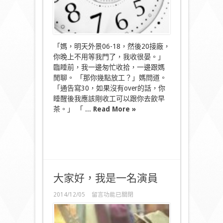
「媽，明天外景06-18，然後20接廠，
你晚上不用等我門了，我收很晏。」
臨睡前，我一邊匆忙收拾，一邊跟媽
閒聊。 「那你幾點放工？」媽問道。
「通告寫30，如果沒有over的話，你
睡醒後我應該剛收工可以跟你去飲早
茶。」 「 ...
Read More »
大家好，我是一名演員
在
2014/12/05
留言功能已關閉
〈大
家
好，