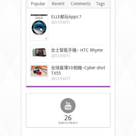
Popular
Recent
Comments
Tags
ELLE都玩Apps ?
2011/10/11
女士智能手機– HTC Rhyme
2011/10/11
全球最薄3D相機–Cyber-shot
TX55
2011/10/17
26
Subscribers