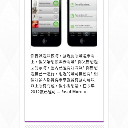
已
經
出
現
了！〉
中
你曾試過深夜時，發現厠所燈還未關
上，但又唔想摸黑去關燈? 你又曾想過
回到家時，屋內已經開好冷氣? 你曾想
過自己一邊行，附近的燈可自動開? 相
信好多人都覺得未來就會有發明解決
以上所有問題，但小編想講，在今年
2012就已經可 ...
Read More »