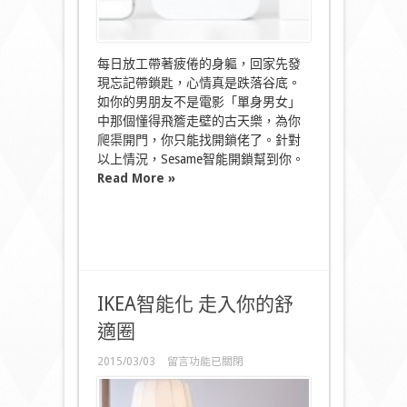
每日放工帶著疲倦的身軀，回家先發
現忘記帶鎖匙，心情真是跌落谷底。
如你的男朋友不是電影「單身男女」
中那個懂得飛簷走壁的古天樂，為你
爬渠開門，你只能找開鎖佬了。針對
以上情況，Sesame智能開鎖幫到你。
Read More »
IKEA智能化 走入你的舒
適圈
在
2015/03/03
留言功能已關閉
〈IKEA
智