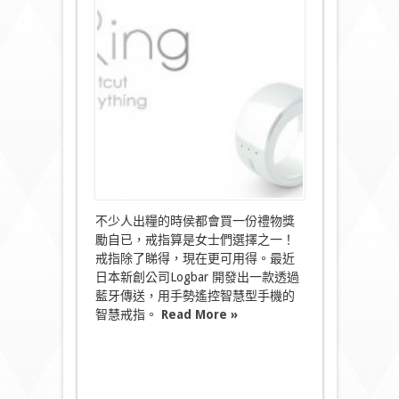
Zero
智
能
戒
指
魔
戒
遙
控
家
電〉
中
不少人出糧的時侯都會買一份禮物獎
勵自已，戒指算是女士們選擇之一！
戒指除了睇得，現在更可用得。最近
日本新創公司Logbar 開發出一款透過
藍牙傳送，用手勢遙控智慧型手機的
智慧戒指。
Read More »