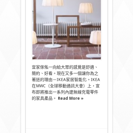
能
化
走
入
你
的
舒
適
圈〉
中
宜家傢俬一向給大眾的感覺是舒適、
簡約、好看。現在又多一個讓你為之
著迷的理由－IKEA家居智能化。IKEA
在MWC（全球移動通訊大會）上，宣
布即將推出一系列內建無線充電零件
的家具產品。
Read More »