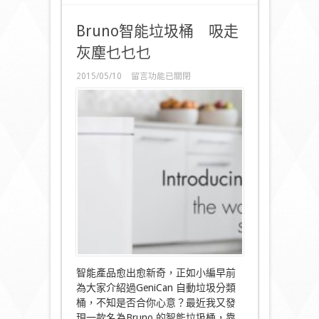
Bruno智能垃圾桶 吸走
灰塵乜乜乜
在
2015/05/10
留言功能已關閉
〈Bruno
智
能
垃
圾
桶
吸
走
灰
塵
乜
乜
乜〉
中
智能產品愈出愈新奇，正如小編早前
為大家介紹過GeniCan 自動垃圾分類
桶，不知是否合你心意？最近我又發
現一款名為Bruno 的智能垃圾桶，靠