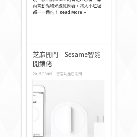
內置動態和光線感應器，將大小垃圾
都一一通吃！
Read More »
芝麻開門 Sesame智能
開鎖佬
在
2015/03/09
留言功能已關閉
〈芝
麻
開
門
Sesame
智
能
開
鎖
佬〉
中