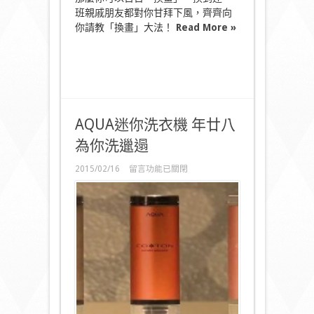
班親戚朋友都對你甘拜下風，齊齊向
你請教「換畫」大法！
Read More »
AQUA迷你洗衣機 年廿八
為你洗邋遢
在
2015/02/16
留言功能已關閉
〈AQUA
迷
你
洗
衣
機
年
廿
八
為
你
洗