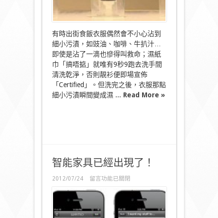
邋
遢〉
中
有時出街食飯衣服偶然會不小心沾到
細小污漬，如豉油、咖啡、牛扒汁…
即使是沾了一滴也慘得叫救命；濕紙
巾「搞唔掂」就唯有9秒9跑去洗手間
清洗亁淨，否則靚衫便即場宣佈
「Certified」。但洗完之後，衣服那點
細小污漬瞬間變成濕 ...
Read More »
智能家具已經出現了！
在
2012/07/24
留言功能已關閉
〈智
能
家
具