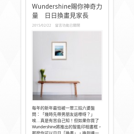
Wundershine賜你神奇力
量 日日換畫見家長
在
2015/02/22
留言功能已關閉
〈Wundershine
賜
你
神
奇
力
量
日
日
換
畫
見
家
長〉
中
每年的新年最怕被一眾三姑六婆盤
問：「幾時先帶男朋友返嚟呀？」
唉…真是有苦自己知！但如果你買了
Wundershine將推出的智能印相畫框，
那麼你可以日日「換畫」，換到連一