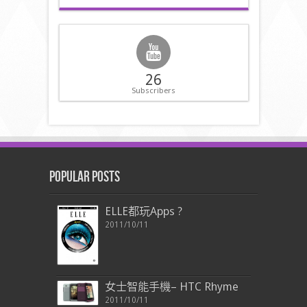
26
Subscribers
Popular Posts
ELLE都玩Apps ?
2011/10/11
女士智能手機– HTC Rhyme
2011/10/11