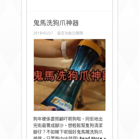
鬼馬洗狗爪神器
在
2018/02/27
留言功能已關閉
〈鬼
馬
洗
狗
爪
神
器〉
中
狗年梗係要照顧吓啲狗啦，同佢地出
完街最驚成腳沙。想輕鬆幫隻狗清潔
腳仔？不如睇下呢個好鬼馬嘅洗狗爪
神器，只要夠chok就得!
Read More »