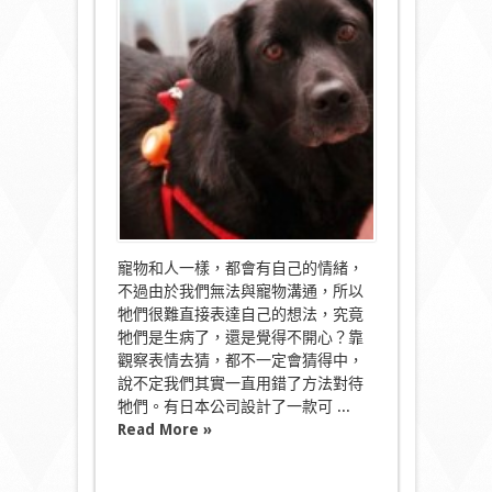
心
定
係
唔
開
心？
Shiraseru
Amu
話
你
知
寵
物
諗
緊
寵物和人一樣，都會有自己的情緒，
咩！〉
不過由於我們無法與寵物溝通，所以
中
牠們很難直接表達自己的想法，究竟
牠們是生病了，還是覺得不開心？靠
觀察表情去猜，都不一定會猜得中，
說不定我們其實一直用錯了方法對待
牠們。有日本公司設計了一款可 ...
Read More »