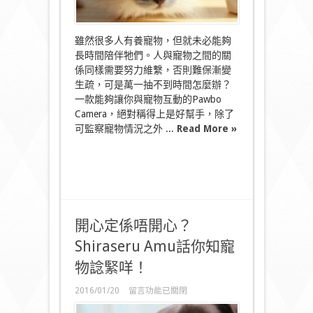
寵
物
互
雖然很多人有養寵物，但就未必能夠
動〉
長時間陪伴牠們。人與寵物之間的關
中
係同樣需要努力維繫，否則難保漸變
生疏，可是萬一抽不到時間怎麼辦？
一款能夠讓你與寵物互動的Pawbo
Camera，絕對稱得上是好幫手，除了
可監察寵物情況之外 ...
Read More »
開心定係唔開心？
Shiraseru Amu話你知寵
物諗緊咩！
在
2016/01/20
留言功能已關閉
〈開