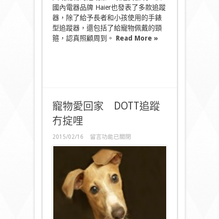
國內電器品牌 Haier也發表了多款追蹤
器，除了給予長者和小孩使用的手錶
型追蹤器，還包括了給寵物佩戴的頸
箍，認真照顧周到。
Read More »
寵物愛回家 DOTT追蹤
冇掟哩
在
2015/02/16
留言功能已關閉
〈寵
物
愛
回
家
DOTT
追
蹤
冇
掟