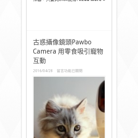
古惑攝像鏡頭Pawbo
Camera 用零食吸引寵物
互動
在
2016/04/28
留言功能已關閉
〈古
惑
攝
像
鏡
頭
Pawbo
Camera
用
零
食
吸
引