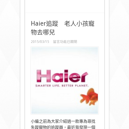
Haier追蹤 老人小孩寵
物去哪兒
在
2015/03/15
留言功能已關閉
〈Haier
追
蹤
老
人
小
孩
寵
物
去
哪
兒〉
中
小編之前為大家介紹過一款專為尋找
失蹤寵物的追蹤器，最近我發現一個