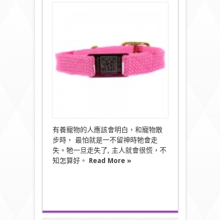
〈有
ScruffTag
狗
狗
項
圈
|||
狗
狗
不
再
迷
路
了
~〉
中
有養寵物的人應該會明白，和寵物散
步時， 最怕就是一不留神時牠會走
失。牠一旦走失了, 主人就會很慌，不
知怎算好。
Read More »