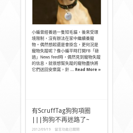
哩〉
中
小編曾經養過一隻短毛貓，後來受環
境限制，沒有辦法在家中繼續養寵
物。偶然想起還是會掛念，更何況是
寵物失蹤呢？像小編平時打開FB「碌
過」News feed時，偶然見到寵物失蹤
的信息，就很想幫失蹤的寵物盡快將
它們送回安樂窩，針 ...
Read More »
有ScruffTag狗狗項圈
|||狗狗不再迷路了~
在
2012/09/19
留言功能已關閉