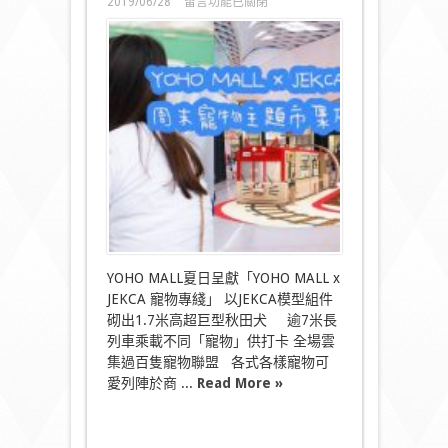
在
2019/06/28
留言功能已關閉
〈YOHO
MALL
x
JEKCA
寵
物
專
綫
周
末
寵
物
主
題
市
集
YOHO MALL夏日呈獻「YOHO MALL x
及
JEKCA 寵物專綫」 以JEKCA模型組件
手
作
砌出1.7米高超巨型秋田犬 逾7米長
坊〉
列車乘載不同「寵物」供打卡 全場雲
中
集過百隻寵物聯盟 各式各樣寵物可
愛列陣於商 ...
Read More »