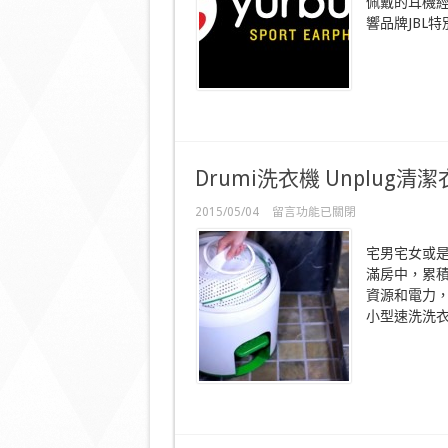
佩戴的耳機
運
響品牌JBL特
動
耳
機〉
中
Drumi洗衣機 Unplug清
在
2015/05/04
留言功能已關閉
〈Drumi
洗
宅男宅女或
衣
滿房中，累
機
Unplug
資源和電力，
清
小型速洗洗衣
潔
衣
物〉
中