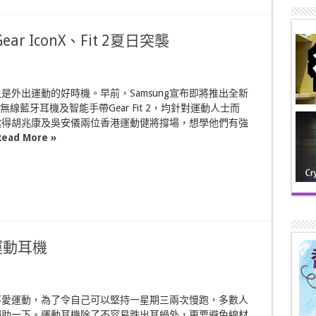
ar IconX、Fit 2夏日突襲
是外出運動的好時機。早前，Samsung宣布即將推出全新
nX真無線藍牙耳機及智能手帶Gear Fit 2，均針對運動人士而
邀得胡兆康及吳安儀兩位香港運動健將撐場，想學他們有強
Read More »
牙運動耳機
不愛運動，為了令自己可以堅持一星期三兩次慢跑，多數人
輔助一下。運動耳機除了不容易跌出耳蝸外，更要避免線材