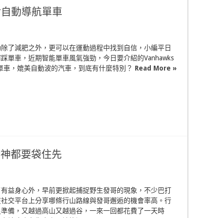
our自動導航單車
動除了減肥之外，更可以在運動過程中找到自信，小編平日
踩單車，近期智能單車風氣強勁，今日要介紹的Vanhawks
 智能單車，媲美自動波的汽車，到底有什麼特別？
Read More »
 賭神都要袋住先
了有益身心外，早前更掀起捕捉野生發哥的現象，不少巴打
在社交平台上分享哪條行山路線與發哥邂逅的機會率高。行
足準備，又越過高山又越過谷，一來一回都花費了一天時