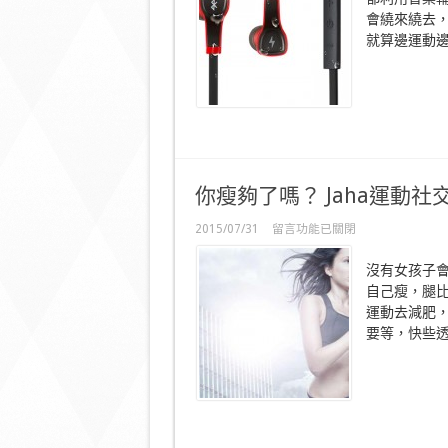
的
會繞來繞去，E
耳
朵
就算邊運動邊聽
Edifier
藍
牙
運
動
耳
機〉
中
你瘦夠了嗎？ Jaha運動社
在
2015/07/31
留言功能已關閉
〈你
瘦
沒有女孩子
夠
自己瘦，腿
了
運動去減肥
嗎？
Jaha
要等，快些透過J
運
動
社
交
App
尋
找