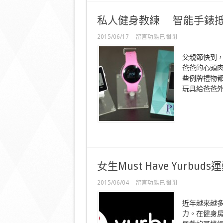
你
的
私人健身教練 智能手錶
志
同
在
2015/06/17
留言功能已關閉
道
〈私
合〉
人
中
父親節快到
健
爸爸的心頭
身
些例牌禮物
教
練
玩具給爸爸外
智
能
手
錶
抵
玩
易
上
女生Must Have Yurbud
手〉
中
在
2015/06/04
留言功能已關閉
〈女
生
近年越來越
Must
Have
力。在健身
Yurbuds