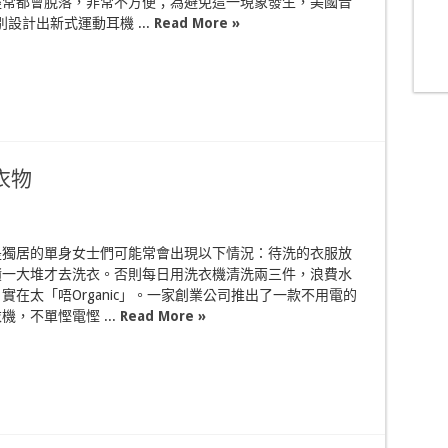
經常都會脫落，非常不方便；為避免這一現象發生，美國音
別設計出新式運動耳機 ...
Read More »
潔衣物
是獨居的單身女士們可能常會出現以下情況：待洗的衣服放
積一大堆才去洗衣。否則每日用洗衣機清洗兩三件，浪費水
實在太「唔Organic」。一家創業公司推出了一款不用電的
機，不單慳電慳 ...
Read More »