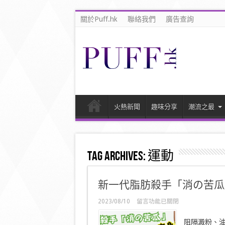
關於Puff.hk
聯絡我們
廣告查詢
火熱新聞
趣味分享
潮流之最
Tag Archives:
運動
新一代脂肪殺手「消の苦瓜
在
2023/08/10
留言功能已關閉
〈新
一
阻隔澱粉、油