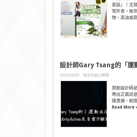
代
家庭」！尤
脂
常外食。無
肪
殺
物、高油或高糖
手
「消
の
苦
瓜」〉
中
設計師
Gary Tsang
的「運
在
2023/02/09
留言功能已關閉
〈
設
計
原創設計師品牌A
師
帶出正面訊息
Gary
Tsang
匯貫通，創造
的
Read More 
「運
動
生
活
哲
學」
〉