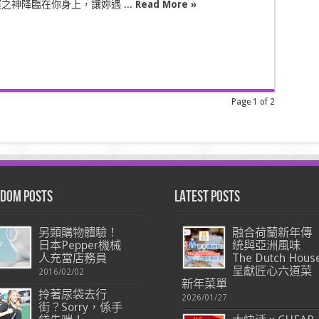
之神降臨在你身上，讓妳遇 ...
Read More »
Page 1 of 2
dom Posts
Latest Posts
另類購物體驗！
融合荷蘭新年傳
日本Pepper機械
統與亞洲風味
人充當店務員
The Dutch Hous
呈獻匠心六道菜
2016/02/02
新年菜單
拎著尿袋去行
2026/01/27
街？Sorry，係手