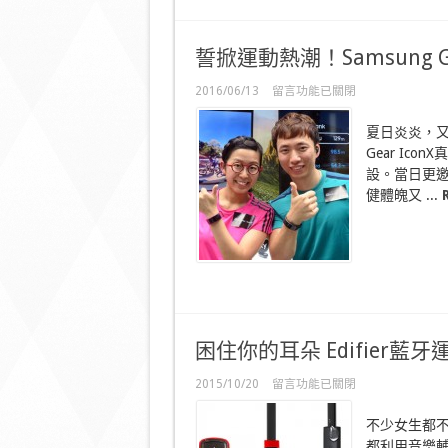
中
誓掀運動熱潮！Samsung Ge
在
2016/06/13
留言功能已關閉
〈誓
掀
夏日炎炎，又
運
Gear Ico
動
設。當日更
熱
潮！
健體魄又 ...
Samsung
Gear
IconX、
Fit
2
夏
日
突
襲〉
困住你的耳朵 Edifier藍
中
在
2015/10/20
留言功能已關閉
〈困
住
不少女生都
你
都利用音樂