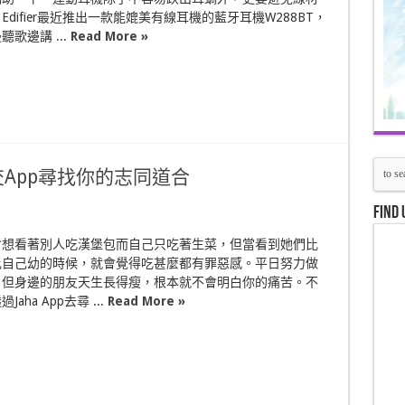
difier最近推出一款能媲美有線耳機的藍牙耳機W288BT，
歌邊講 ...
Read More »
交App尋找你的志同道合
Find 
會想看著別人吃漢堡包而自己只吃著生菜，但當看到她們比
比自己幼的時候，就會覺得吃甚麼都有罪惡感。平日努力做
，但身邊的朋友天生長得瘦，根本就不會明白你的痛苦。不
aha App去尋 ...
Read More »